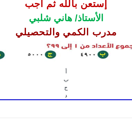
إستعن بالله ثم اجب
الأستاذ/ هاني شلبي
مدرب الكمي والتحصيلي
أ
ب
ج
د