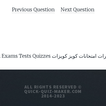
Previous Question
Next Question
Exam Test Quiz Exams Tests Quizzes كويز كويزات
ALL RIGHTS RESERVED ©
QUICK-QUIZ-MAKER.COM
2014-2023