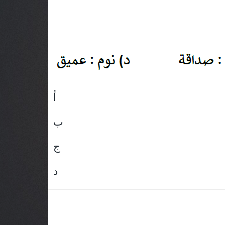
أ
ب
ج
د