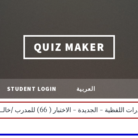
QUIZ MAKER
العربية
STUDENT LOGIN
لاختبار ( 66) للمدرب /خالـــد عبيــــد للتواصل : 0506981443