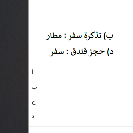
أ
ب
ج
د