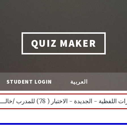
QUIZ MAKER
العربية
STUDENT LOGIN
ختبار ( 78) للمدرب /خالـــد عبيــــد - للتواصل : 0506981443