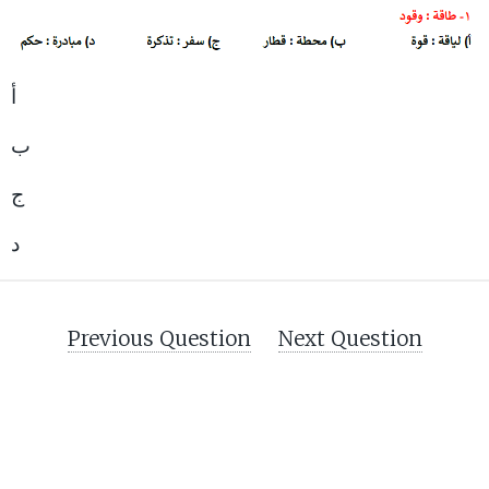
أ
ب
ج
د
Previous Question
Next Question