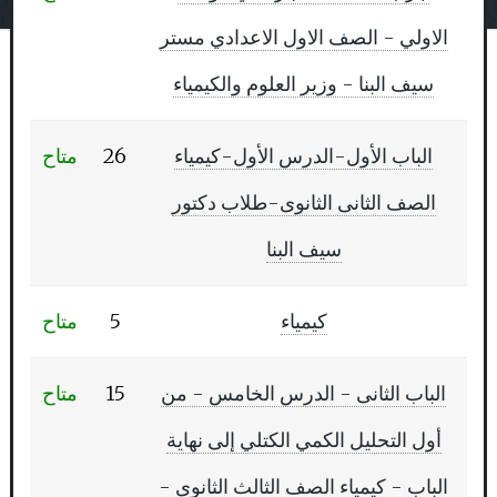
الاولي - الصف الاول الاعدادي مستر
مركز الاختبارات الالكترونية
سيف البنا - وزير العلوم والكيمياء
والمحوسبة
الباب الأول-الدرس الأول-كيمياء
26
متاح
موقع مجاني من خلاله يستطيع المعلم وضع الاسئلة
الصف الثانى الثانوى-طلاب دكتور
واختبار طلابه الكترونيا. حيث يقوم الموقع بتصحيح
سيف البنا
الاختبار ورصد الدرجات آلياً. ويمكن للمعلم وضع
كيمياء
5
متاح
انواع عديدة من الاسئلة مثل اختر الاجابة او املء
الفراغ او اسئلة الترتيب او التوصيل او الاسئلة
الباب الثانى - الدرس الخامس - من
15
متاح
المقالية وغيرها من الانواع. ميزة التصحيح الالي
أول التحليل الكمي الكتلي إلى نهاية
رائعة جدا ولكن لازال بإمكان المدرس وضع اسئلة
الباب - كيمياء الصف الثالث الثانوى -